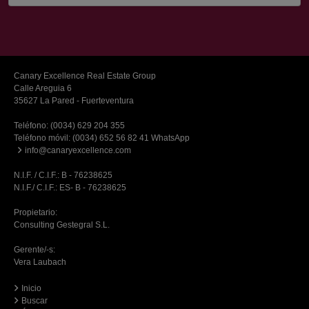
Canary Excellence Real Estate Group
Calle Areguia 6
35627 La Pared - Fuerteventura
Teléfono:
(0034) 629 204 355
Teléfono móvil:
(0034) 652 56 82 41 WhatsApp
info@canaryexcellence.com
N.I.F. / C.I.F.: B - 76238625
N.I.F./ C.I.F.: ES- B - 76238625
Propietario:
Consulting Gestegral S.L.
Gerente/-s:
Vera Laubach
Inicio
Buscar