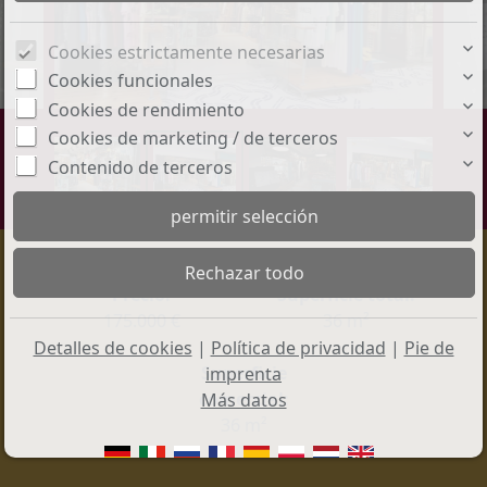
Cookies estrictamente necesarias
Cookies funcionales
Cookies de rendimiento
Cookies de marketing / de terceros
Contenido de terceros
Precio:
Superficie total:
175.000 €
36 m²
Detalles de cookies
|
Política de privacidad
|
Pie de
Superficie
imprenta
comercial:
Más datos
36 m²