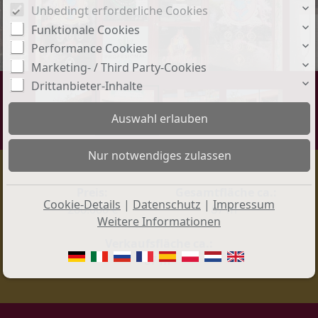
Unbedingt erforderliche Cookies
Funktionale Cookies
Performance Cookies
Marketing- / Third Party-Cookies
Drittanbieter-Inhalte
Preis:
Gesamtfläche ca.:
Cookie-Details
|
Datenschutz
|
Impressum
200.000 €
87 m²
Weitere Informationen
Verkaufsfläche ca.:
87 m²