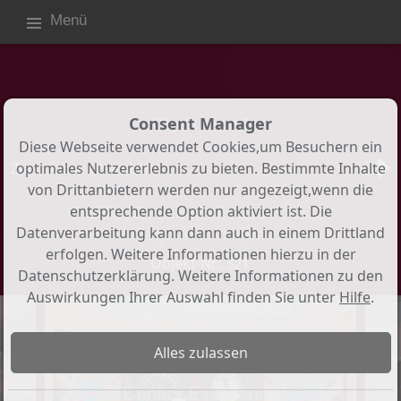
Menü
Consent Manager
Objekt 1 von 3
Diese Webseite verwendet Cookies,um Besuchern ein
Zurück zur Übersicht
optimales Nutzererlebnis zu bieten. Bestimmte Inhalte
von Drittanbietern werden nur angezeigt,wenn die
Großes Geschäftslokal in bester
entsprechende Option aktiviert ist. Die
Lage in La Lajita
Datenverarbeitung kann dann auch in einem Drittland
erfolgen. Weitere Informationen hierzu in der
Objekt-Nr.: 321
Datenschutzerklärung. Weitere Informationen zu den
Auswirkungen Ihrer Auswahl finden Sie unter
Hilfe
.