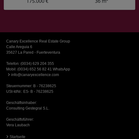
175.000 €
36 m²
Canary Excellence Real Estate Group
Calle Areguia 6
35627 La Pared - Fuerteventura
Telefon:
(0034) 629 204 355
Mobil:
(0034) 652 56 82 41 WhatsApp
info@canaryexcellence.com
Steuernummer: B - 76238625
USt-IdNr.: ES- B - 76238625
Geschäftsinhaber:
Consulting Gestegral S.L.
Geschäftsführer:
Vera Laubach
Startseite