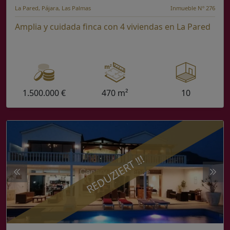
La Pared, Pájara, Las Palmas
Inmueble Nº 276
Amplia y cuidada finca con 4 viviendas en La Pared
1.500.000 €
470 m²
10
REDUZIERT !!!