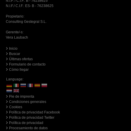
N.I.F. / C.I.F.: B - 76238625
N.I.F./ C.I.F.: ES- B - 76238625
Propietario:
Consulting Gestegral S.L.
Gerente/-s:
Vera Laubach
Inicio
Buscar
Últimas ofertas
Formulario de contacto
Cómo llegar
Language:
Pie de imprenta
Condiciones generales
Cookies
Política de privacidad Facebook
Política de privacidad Twitter
Política de privacidad
Procesamiento de datos