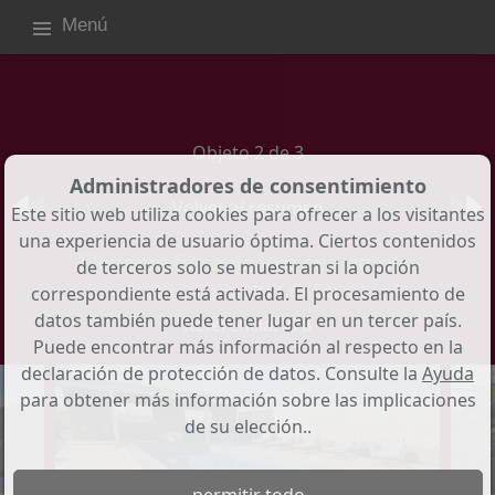
Menú
Objeto 2 de 3
Administradores de consentimiento
Volver al resumen
Este sitio web utiliza cookies para ofrecer a los visitantes
una experiencia de usuario óptima. Ciertos contenidos
Elegante finca de lujo con amplia
de terceros solo se muestran si la opción
zona de piscina exterior
correspondiente está activada. El procesamiento de
datos también puede tener lugar en un tercer país.
Referencia: 278
Puede encontrar más información al respecto en la
declaración de protección de datos. Consulte la
Ayuda
para obtener más información sobre las implicaciones
de su elección..