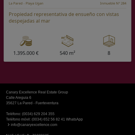
La Pared - Playa Ugan
Inmueble Nº 284
Propiedad representativa de ensueño con vistas
despejadas al mar
1.395.000 €
540 m²
8
Canary Excellence Real Estate Group
Calle Areguia 6
35627 La Pared - Fuerteventura
Teléfono:
(0034) 629 204 355
Teléfono móvil:
(0034) 652 56 82 41 WhatsApp
info@canaryexcellence.com