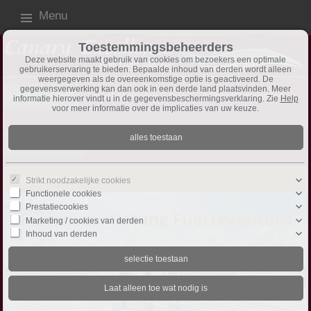
Menu
Toestemmingsbeheerders
Deze website maakt gebruik van cookies om bezoekers een optimale
gebruikerservaring te bieden. Bepaalde inhoud van derden wordt alleen
weergegeven als de overeenkomstige optie is geactiveerd. De
gegevensverwerking kan dan ook in een derde land plaatsvinden. Meer
Vakantie verhuur
Vakantiewoningen te huur
2 Objecten gevonden
informatie hierover vindt u in de gegevensbeschermingsverklaring. Zie
Help
voor meer informatie over de implicaties van uw keuze.
sorteren volgens
Object-Nr. ↑
FeWo Fuerteventura
Strikt noodzakelijke cookies
Functionele cookies
Prestatiecookies
Marketing / cookies van derden
Inhoud van derden