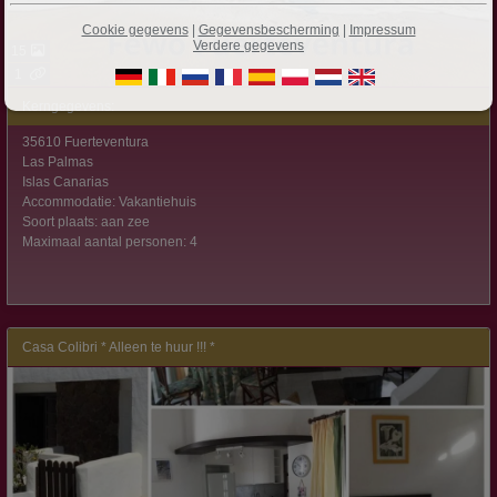
Cookie gegevens
|
Gegevensbescherming
|
Impressum
Verdere gegevens
15
1
Kerngegevens:
35610 Fuerteventura
Las Palmas
Islas Canarias
Accommodatie: Vakantiehuis
Soort plaats: aan zee
Maximaal aantal personen: 4
Casa Colibri * Alleen te huur !!! *