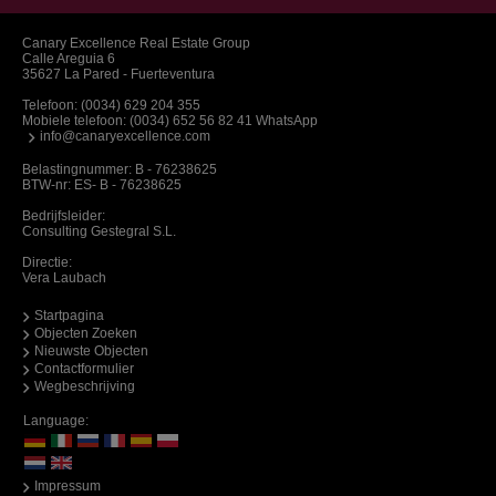
Canary Excellence Real Estate Group
Calle Areguia 6
35627 La Pared - Fuerteventura
Telefoon:
(0034) 629 204 355
Mobiele telefoon:
(0034) 652 56 82 41 WhatsApp
info@canaryexcellence.com
Belastingnummer: B - 76238625
BTW-nr: ES- B - 76238625
Bedrijfsleider:
Consulting Gestegral S.L.
Directie:
Vera Laubach
Startpagina
Objecten Zoeken
Nieuwste Objecten
Contactformulier
Wegbeschrijving
Language:
Impressum